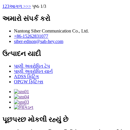
1
2
3
આગળ >
>>
પૃષ્ઠ 1/3
અમારો સંપર્ક કરો
Nantong Siber Communication Co., Ltd.
+86-15262831077
siber-edison@sab-hey.com
ઉત્પાદન યાદી
પાણી અવરોધિત ટેપ
પાણી અવરોધિત યાર્ન
ADSS ફિટિંગ
OPGW ફિટિંગ્સ
પૂછપરછ મોકલી રહ્યું છે