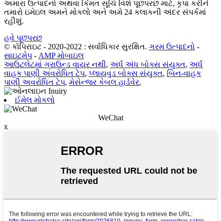
અમારા ઉત્પાદનો અથવા કિંમત સૂચિ વિશે પૂછપરછ માટે, કૃપા કરીને
તમારો ઇમેઇલ અમને મોકલો અને અમે 24 કલાકની અંદર સંપર્કમાં
રહીશું.
હવે પૂછપરછ
© કૉપિરાઇટ - 2020-2022 : સર્વાધિકાર સુરક્ષિત.
ગરમ ઉત્પાદનો
-
સાઇટમેપ
-
AMP મોબાઇલ
આઉટલેટમાં ગ્રાઉન્ડ વાયર નથી
,
અર્ધ અંધ બોક્સ સંયુક્ત
,
અર્ધ
વાહક પાણી અવરોધિત ટેપ
,
પ્લાયવુડ બોક્સ સંયુક્ત
,
બિન-વાહક
પાણી અવરોધિત ટેપ
,
મેસેન્જર કેબલ હાર્ડવેર
,
ઈમેલ મોકલો
WeChat
x