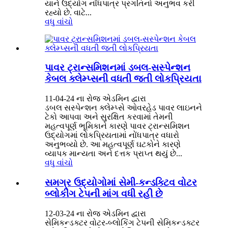
યાર્ન ઉદ્યોગ નોંધપાત્ર પ્રગતિનો અનુભવ કરી
રહ્યો છે. વાટે...
વધુ વાંચો
પાવર ટ્રાન્સમિશનમાં ડબલ-સસ્પેન્શન
કેબલ ક્લેમ્પ્સની વધતી જતી લોકપ્રિયતા
11-04-24 ના રોજ એડમિન દ્વારા
ડબલ સસ્પેન્શન ક્લેમ્પ્સે ઓવરહેડ પાવર લાઇનને
ટેકો આપવા અને સુરક્ષિત કરવામાં તેમની
મહત્વપૂર્ણ ભૂમિકાને કારણે પાવર ટ્રાન્સમિશન
ઉદ્યોગમાં લોકપ્રિયતામાં નોંધપાત્ર વધારો
અનુભવ્યો છે. આ મહત્વપૂર્ણ ઘટકોને કારણે
વ્યાપક માન્યતા અને દત્તક પ્રાપ્ત થયું છે...
વધુ વાંચો
સમગ્ર ઉદ્યોગોમાં સેમી-કન્ડક્ટિવ વોટર
બ્લોકીંગ ટેપની માંગ વધી રહી છે
12-03-24 ના રોજ એડમિન દ્વારા
સેમિકન્ડક્ટર વોટર-બ્લોકિંગ ટેપની સેમિકન્ડક્ટર