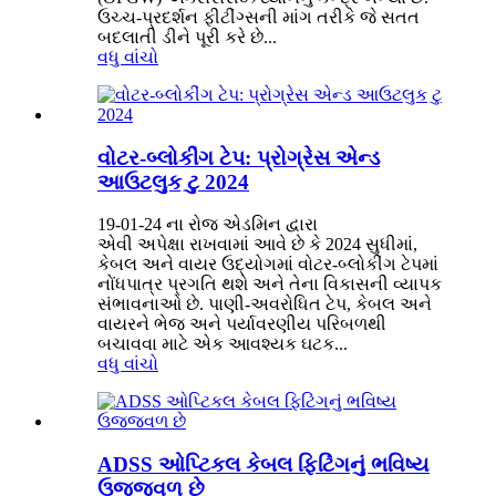
ઉચ્ચ-પ્રદર્શન ફીટીંગ્સની માંગ તરીકે જે સતત
બદલાતી ડીને પૂરી કરે છે...
વધુ વાંચો
વોટર-બ્લોકીંગ ટેપ: પ્રોગ્રેસ એન્ડ
આઉટલુક ટુ 2024
19-01-24 ના રોજ એડમિન દ્વારા
એવી અપેક્ષા રાખવામાં આવે છે કે 2024 સુધીમાં,
કેબલ અને વાયર ઉદ્યોગમાં વોટર-બ્લોકીંગ ટેપમાં
નોંધપાત્ર પ્રગતિ થશે અને તેના વિકાસની વ્યાપક
સંભાવનાઓ છે. પાણી-અવરોધિત ટેપ, કેબલ અને
વાયરને ભેજ અને પર્યાવરણીય પરિબળથી
બચાવવા માટે એક આવશ્યક ઘટક...
વધુ વાંચો
ADSS ઓપ્ટિકલ કેબલ ફિટિંગનું ભવિષ્ય
ઉજ્જવળ છે