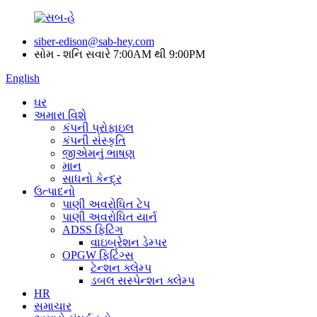
siber-edison@sab-hey.com
સોમ - શનિ સવારે 7:00AM થી 9:00PM
English
ઘર
અમારા વિશે
કંપની પ્રોફાઇલ
કંપની સંસ્કૃતિ
જીએમનું ભાષણ
માન
સાધનો કેન્દ્ર
ઉત્પાદનો
પાણી અવરોધિત ટેપ
પાણી અવરોધિત યાર્ન
ADSS ફિટિંગ
વાઇબ્રેશન ડેમ્પર
OPGW ફિટિંગ્સ
ટેન્શન ક્લેમ્પ
ડબલ સસ્પેન્શન ક્લેમ્પ
HR
સમાચાર