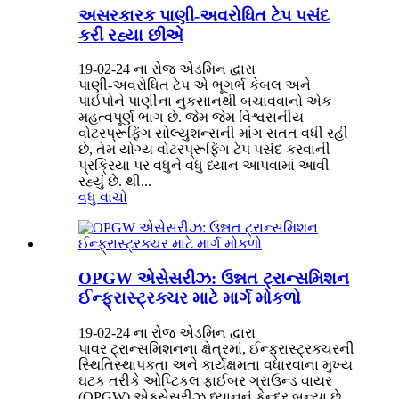
અસરકારક પાણી-અવરોધિત ટેપ પસંદ
કરી રહ્યા છીએ
19-02-24 ના રોજ એડમિન દ્વારા
પાણી-અવરોધિત ટેપ એ ભૂગર્ભ કેબલ અને
પાઈપોને પાણીના નુકસાનથી બચાવવાનો એક
મહત્વપૂર્ણ ભાગ છે. જેમ જેમ વિશ્વસનીય
વોટરપ્રૂફિંગ સોલ્યુશન્સની માંગ સતત વધી રહી
છે, તેમ યોગ્ય વોટરપ્રૂફિંગ ટેપ પસંદ કરવાની
પ્રક્રિયા પર વધુને વધુ ધ્યાન આપવામાં આવી
રહ્યું છે. થી...
વધુ વાંચો
OPGW એસેસરીઝ: ઉન્નત ટ્રાન્સમિશન
ઈન્ફ્રાસ્ટ્રક્ચર માટે માર્ગ મોકળો
19-02-24 ના રોજ એડમિન દ્વારા
પાવર ટ્રાન્સમિશનના ક્ષેત્રમાં, ઈન્ફ્રાસ્ટ્રક્ચરની
સ્થિતિસ્થાપકતા અને કાર્યક્ષમતા વધારવાના મુખ્ય
ઘટક તરીકે ઓપ્ટિકલ ફાઈબર ગ્રાઉન્ડ વાયર
(OPGW) એક્સેસરીઝ ધ્યાનનું કેન્દ્ર બન્યા છે.