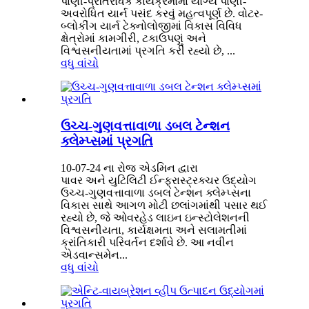
પાણી-પ્રતિરોધક કાર્યક્રમોમાં યોગ્ય પાણી-
અવરોધિત યાર્ન પસંદ કરવું મહત્વપૂર્ણ છે. વોટર-
બ્લોકીંગ યાર્ન ટેક્નોલોજીમાં વિકાસ વિવિધ
ક્ષેત્રોમાં કામગીરી, ટકાઉપણું અને
વિશ્વસનીયતામાં પ્રગતિ કરી રહ્યો છે, ...
વધુ વાંચો
ઉચ્ચ-ગુણવત્તાવાળા ડબલ ટેન્શન
ક્લેમ્પ્સમાં પ્રગતિ
10-07-24 ના રોજ એડમિન દ્વારા
પાવર અને યુટિલિટી ઈન્ફ્રાસ્ટ્રક્ચર ઉદ્યોગ
ઉચ્ચ-ગુણવત્તાવાળા ડબલ ટેન્શન ક્લેમ્પ્સના
વિકાસ સાથે આગળ મોટી છલાંગમાંથી પસાર થઈ
રહ્યો છે, જે ઓવરહેડ લાઇન ઇન્સ્ટોલેશનની
વિશ્વસનીયતા, કાર્યક્ષમતા અને સલામતીમાં
ક્રાંતિકારી પરિવર્તન દર્શાવે છે. આ નવીન
એડવાન્સમેન...
વધુ વાંચો