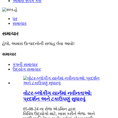
અમારો સંપર્ક કરો
ઘર
સમાચાર
સમાચાર
હેલો, અમારા ઉત્પાદનોની સલાહ લેવા આવો!
સમાચાર
કંપની સમાચાર
ઉદ્યોગ સમાચાર
વોટર-બ્લોકીંગ યાર્નમાં નવીનતાઓ:
પ્રદર્શન અને ટકાઉપણું સુધારવું
05-08-24 ના રોજ એડમિન દ્વારા
વિવિધ ઉદ્યોગો માટે, ખાસ કરીને ભેજ- અને