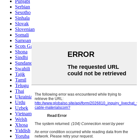
Punjabi
Serbian
Sesotho
Sinhala
Slovak
Slovenian
Somali
Samoan
Scots Gaelic
Shona
Sindhi
Sundanese
Swahili
Tajik
Tamil
Telugu
Thai
Ukrainian
Urdu
Uzbek
Vietnamese
Welsh
Xhosa
Yiddish
Yoruba