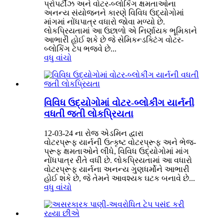
પ્રોપર્ટીઝ અને વોટર-બ્લોકિંગ ક્ષમતાઓના
અનન્ય સંયોજનને કારણે વિવિધ ઉદ્યોગોમાં
માંગમાં નોંધપાત્ર વધારો જોવા મળ્યો છે.
લોકપ્રિયતામાં આ ઉછાળો એ નિર્ણાયક ભૂમિકાને
આભારી હોઈ શકે છે જે સેમિકન્ડક્ટિંગ વોટર-
બ્લોકિંગ ટેપ ભજવે છે...
વધુ વાંચો
વિવિધ ઉદ્યોગોમાં વોટર-બ્લોકીંગ યાર્નની
વધતી જતી લોકપ્રિયતા
12-03-24 ના રોજ એડમિન દ્વારા
વોટરપ્રૂફ યાર્નની ઉત્કૃષ્ટ વોટરપ્રૂફ અને ભેજ-
પ્રૂફ ક્ષમતાઓને લીધે, વિવિધ ઉદ્યોગોમાં માંગ
નોંધપાત્ર રીતે વધી છે. લોકપ્રિયતામાં આ વધારો
વોટરપ્રૂફ યાર્નના અનન્ય ગુણધર્મોને આભારી
હોઈ શકે છે, જે તેમને આવશ્યક ઘટક બનાવે છે...
વધુ વાંચો