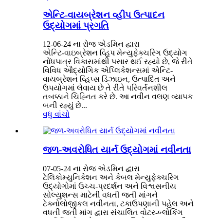
એન્ટિ-વાયબ્રેશન વ્હીપ ઉત્પાદન
ઉદ્યોગમાં પ્રગતિ
12-06-24 ના રોજ એડમિન દ્વારા
એન્ટિ-વાઇબ્રેશન વ્હિપ મેન્યુફેક્ચરિંગ ઉદ્યોગ
નોંધપાત્ર વિકાસમાંથી પસાર થઈ રહ્યો છે, જે રીતે
વિવિધ ઔદ્યોગિક એપ્લિકેશન્સમાં એન્ટિ-
વાયબ્રેશન વ્હિપ્સ ડિઝાઇન, ઉત્પાદિત અને
ઉપયોગમાં લેવાય છે તે રીતે પરિવર્તનશીલ
તબક્કાને ચિહ્નિત કરે છે. આ નવીન વલણ વ્યાપક
બની રહ્યું છે...
વધુ વાંચો
જળ-અવરોધિત યાર્ન ઉદ્યોગમાં નવીનતા
07-05-24 ના રોજ એડમિન દ્વારા
ટેલિકોમ્યુનિકેશન અને કેબલ મેન્યુફેક્ચરિંગ
ઉદ્યોગોમાં ઉચ્ચ-પ્રદર્શન અને વિશ્વસનીય
સોલ્યુશન્સ માટેની વધતી જતી માંગને
ટેક્નોલોજીકલ નવીનતા, ટકાઉપણાની પહેલ અને
વધતી જતી માંગ દ્વારા સંચાલિત વોટર-બ્લોકિંગ