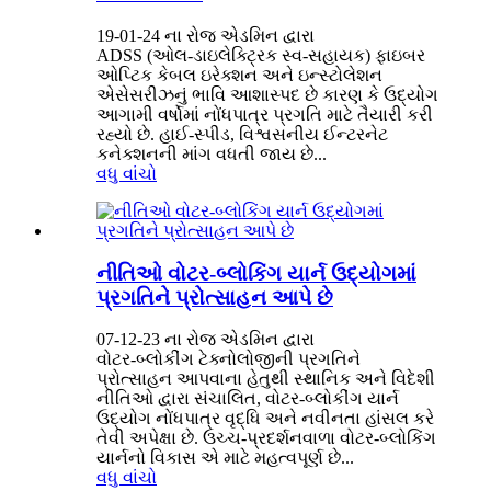
19-01-24 ના રોજ એડમિન દ્વારા
ADSS (ઓલ-ડાઇલેક્ટ્રિક સ્વ-સહાયક) ફાઇબર
ઓપ્ટિક કેબલ ઇરેક્શન અને ઇન્સ્ટોલેશન
એસેસરીઝનું ભાવિ આશાસ્પદ છે કારણ કે ઉદ્યોગ
આગામી વર્ષોમાં નોંધપાત્ર પ્રગતિ માટે તૈયારી કરી
રહ્યો છે. હાઈ-સ્પીડ, વિશ્વસનીય ઈન્ટરનેટ
કનેક્શનની માંગ વધતી જાય છે...
વધુ વાંચો
નીતિઓ વોટર-બ્લોકિંગ યાર્ન ઉદ્યોગમાં
પ્રગતિને પ્રોત્સાહન આપે છે
07-12-23 ના રોજ એડમિન દ્વારા
વોટર-બ્લોકીંગ ટેક્નોલોજીની પ્રગતિને
પ્રોત્સાહન આપવાના હેતુથી સ્થાનિક અને વિદેશી
નીતિઓ દ્વારા સંચાલિત, વોટર-બ્લોકીંગ યાર્ન
ઉદ્યોગ નોંધપાત્ર વૃદ્ધિ અને નવીનતા હાંસલ કરે
તેવી અપેક્ષા છે. ઉચ્ચ-પ્રદર્શનવાળા વોટર-બ્લોકિંગ
યાર્નનો વિકાસ એ માટે મહત્વપૂર્ણ છે...
વધુ વાંચો