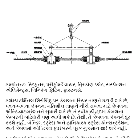
કમ્પોનન્ટ: સ્ટિફનર, પ્રીફોર્મ્ડ વાયર, ત્રિકોણ પ્લેટ, સસ્પેન્શન
એલિમેન્ટ્સ, લિન્કિંગ ફિટિંગ, ફાસ્ટનર્સ.
ક્લેમ્પ ટર્મિનલ શિરોબિંદુ પર કેબલના સ્થિર તાણને ઘટાડી શકે છે,
પવન-બળના કંપનના ગતિશીલ તાણને નીચે રાખવા માટે કેબલના
એન્ટિ-વાઇબ્રેશનને સુધારી શકે છે. તે સ્વીકાર્ય હદમાં કેબલના
કેમ્બરની બાંયધરી પણ આપી શકે છે. તેથી, તે કેબલના કંપનને દૂર
કરશે નહીં. બેન્ડિંગ સ્ટ્રેસ અને હાનિકારક સ્ટ્રેસ કોન્સન્ટ્રેશન.
અને કેબલમાં ઓપ્ટિકલ ફાઈબરને પૂરક નુકસાન થઈ શકે નહીં.