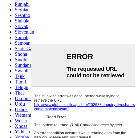
Punjabi
Serbian
Sesotho
Sinhala
Slovak
Slovenian
Somali
Samoan
Scots Gaelic
Shona
Sindhi
Sundanese
Swahili
Tajik
Tamil
Telugu
Thai
Ukrainian
Urdu
Uzbek
Vietnamese
Welsh
Xhosa
Yiddish
Yoruba