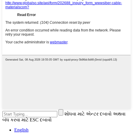
શોધવા માટે એન્ટર દબાવો અથવા
બંધ કરવા માટે ESC દબાવો
English