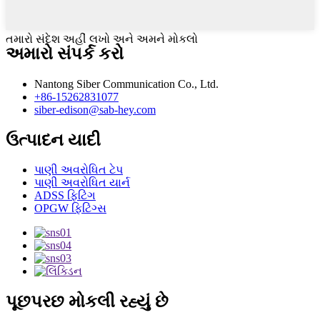
તમારો સંદેશ અહીં લખો અને અમને મોકલો
અમારો સંપર્ક કરો
Nantong Siber Communication Co., Ltd.
+86-15262831077
siber-edison@sab-hey.com
ઉત્પાદન યાદી
પાણી અવરોધિત ટેપ
પાણી અવરોધિત યાર્ન
ADSS ફિટિંગ
OPGW ફિટિંગ્સ
પૂછપરછ મોકલી રહ્યું છે