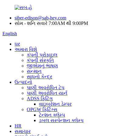
siber-edison@sab-hey.com
સોમ - શનિ સવારે 7:00AM થી 9:00PM
English
ઘર
અમારા વિશે
કંપની પ્રોફાઇલ
કંપની સંસ્કૃતિ
જીએમનું ભાષણ
સન્માન
સાધનો કેન્દ્ર
ઉત્પાદનો
પાણી અવરોધિત ટેપ
પાણી અવરોધિત યાર્ન
ADSS ફિટિંગ
વાઇબ્રેશન ડેમ્પર
OPGW ફિટિંગ્સ
ટેન્શન ક્લેમ્પ
ડબલ સસ્પેન્શન ક્લેમ્પ
HR
સમાચાર