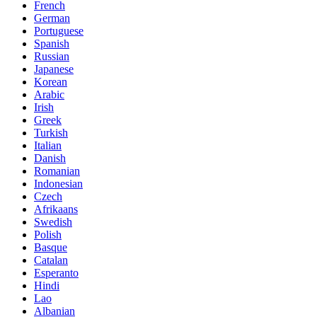
French
German
Portuguese
Spanish
Russian
Japanese
Korean
Arabic
Irish
Greek
Turkish
Italian
Danish
Romanian
Indonesian
Czech
Afrikaans
Swedish
Polish
Basque
Catalan
Esperanto
Hindi
Lao
Albanian