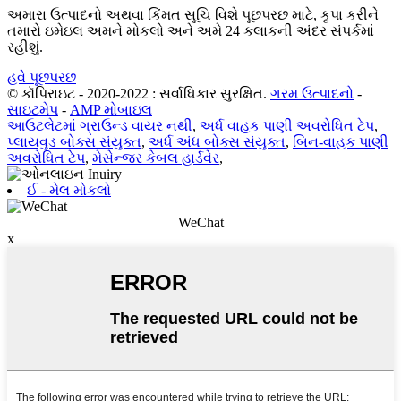
અમારા ઉત્પાદનો અથવા કિંમત સૂચિ વિશે પૂછપરછ માટે, કૃપા કરીને
તમારો ઇમેઇલ અમને મોકલો અને અમે 24 કલાકની અંદર સંપર્કમાં
રહીશું.
હવે પૂછપરછ
© કૉપિરાઇટ - 2020-2022 : સર્વાધિકાર સુરક્ષિત.
ગરમ ઉત્પાદનો
-
સાઇટમેપ
-
AMP મોબાઇલ
આઉટલેટમાં ગ્રાઉન્ડ વાયર નથી
,
અર્ધ વાહક પાણી અવરોધિત ટેપ
,
પ્લાયવુડ બોક્સ સંયુક્ત
,
અર્ધ અંધ બોક્સ સંયુક્ત
,
બિન-વાહક પાણી
અવરોધિત ટેપ
,
મેસેન્જર કેબલ હાર્ડવેર
,
ઈ - મેલ મોકલો
WeChat
x