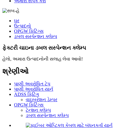
અમારો સંપર્ક કરો
ઘર
ઉત્પાદનો
OPGW ફિટિંગ્સ
ડબલ સસ્પેન્શન ક્લેમ્પ
ફેક્ટરી ચાઇના ડબલ સસ્પેન્શન ક્લેમ્પ
હેલો, અમારા ઉત્પાદનોની સલાહ લેવા આવો!
શ્રેણીઓ
પાણી અવરોધિત ટેપ
પાણી અવરોધિત યાર્ન
ADSS ફિટિંગ
વાઇબ્રેશન ડેમ્પર
OPGW ફિટિંગ્સ
ટેન્શન ક્લેમ્પ
ડબલ સસ્પેન્શન ક્લેમ્પ