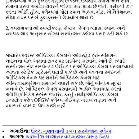
1,ક્લેમ્પમાં એક ફુલક્રમ હોય છે જેનો ઉપયોગ કેબલ અને સીધી
રેખાના ધ્રુવ અથવા ટાવરને જોડવા માટે થાય છે જેની પસંદગી 25°
કરતા ઓછી હોય, ક્લેમ્પમાં મોટા સ્પાન અથવા મોટા એલિવેશનના
સીધા ટાવર પર બે ફુલક્રમનો ઉપયોગ થાય છે.
2, વપરાશકર્તાઓ સ્પષ્ટીકરણ કોષ્ટક, કેબલ વ્યાસ, સ્પાન અને
વ્યાપક લોડ અનુસાર યોગ્ય સસ્પેન્શન ક્લેમ્પ પસંદ કરી શકે છે.
જ્યારે OPGW ઓપ્ટિકલ કેબલને ઓવરહેડ ટ્રાન્સમિશન
લાઇનના પોલ અથવા ટાવર પર સસ્પેન્ડ કરવામાં આવે છે, ત્યારે
સસ્પેન્શન સેટ સસ્પેન્ડેડ પોઈન્ટ પર ઓપ્ટિકલ કેબલ પર લાદવામાં
આવતા સ્ટેટિક સ્ટ્રેસને ઘટાડી શકે છે અને પવનના સ્પંદનને
ઓપ્ટિકલ કેબલ પર રોકીને ઓપ્ટિકલ કેબલ માટે
એન્ટિવાયબ્રેશન ક્ષમતાને વધારી શકે છે, જેનું બેન્ડિંગ મૂલ્ય
બનાવે છે. ઓપ્ટિકલ કેબલ પરવાનગી આપેલ અવકાશ કરતાં
ઓછી (બેન્ડિંગ સ્ટ્રેસ જનરેટ કરતું નથી).ઓપ્ટિકલ કેબલ
ઇન્સ્ટોલ કરેલ OPGW ક્લેમ્પ કોઈપણ ખરાબ તણાવ અને
વધારાનો વપરાશ પેદા કરશે નહીં.
અગાઉના:
ઉચ્ચ ગુણવત્તાની ડબલ સસ્પેન્શન ક્લેમ્પ
આગળ:
ચાઇનીઝ સપ્લાયર વાઇબ્રેશન-પ્રૂફ વ્હિપ