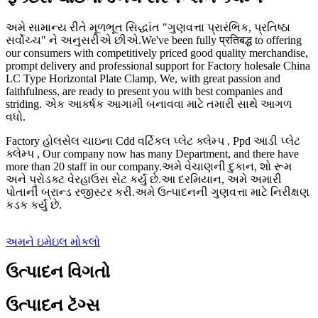
અમે સામાન્ય રીતે મૂળભૂત સિદ્ધાંત "ગુણવત્તા પ્રારંભિક, પ્રતિષ્ઠા
સર્વોચ્ચ" ને અનુસરીએ છીએ.We've been fully प्रतिबद्ध to offering
our consumers with competitively priced good quality merchandise,
prompt delivery and professional support for Factory holesale China
LC Type Horizontal Plate Clamp, We, with great passion and
faithfulness, are ready to present you with best companies and
striding. એક આકર્ષક આગામી બનાવવા માટે તમારી સાથે આગળ
વધો.
Factory હોલસેલ ચાઇના Cdd વર્ટિકલ પ્લેટ ક્લેમ્પ , Ppd આડી પ્લેટ
ક્લેમ્પ , Our company now has many Department, and there have
more than 20 staff in our company.અમે વેચાણની દુકાન, શો રૂમ
અને પ્રોડક્ટ વેરહાઉસ સેટ કર્યું છે.આ દરમિયાન, અમે અમારી
પોતાની બ્રાન્ડ રજીસ્ટર કરી.અમે ઉત્પાદનની ગુણવત્તા માટે નિરીક્ષણ
કડક કર્યું છે.
અમને ઇમેઇલ મોકલો
ઉત્પાદન વિગતો
ઉત્પાદન ટૅગ્સ